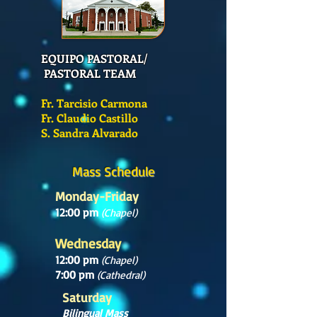
EQUIPO PASTORAL/
PASTORAL TEAM
Fr. Tarcisio Carmona
Fr. Claudio Castillo
S. Sandra Alvarado
Mass Schedule
Monday-Friday
12:00 pm
(Chapel)
Wednesday
12:00 pm
(Chapel)
7:00 pm
(Cathedral)
Saturday
Bilingual Mass