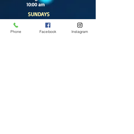
10:00 am
SUNDAYS
8:30 am
(Cathedral)
Phone
Facebook
Instagram
10:00 am
(Cathedral)
12:00 pm
(Cathedral)
2:00 pm
Cathedral.
English Mass
1:00 pm
(Chapel)
Office hours
Tuesday- Saturday