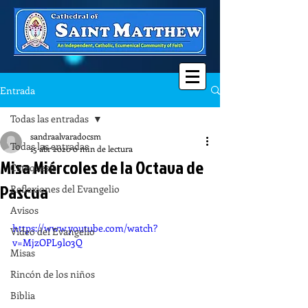
Entrada
Todas las entradas
sandraalvaradocsm
Todas las entradas
15 abr 2020
0 min de lectura
Misa Miércoles de la Octava de
Catequesis
Pascua
Reflexiones del Evangelio
Avisos
https://www.youtube.com/watch?
Video del Evangelio
v=MjzOPL9l03Q
Misas
Rincón de los niños
Biblia