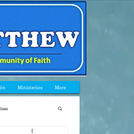
ión
Ministerios
More
isas
reflexion