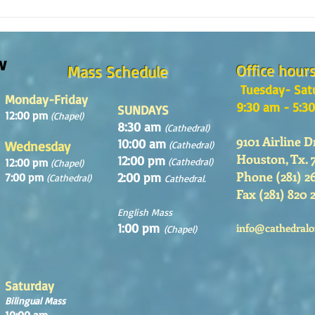
The m
REFLECTION OF THE WORD OF GOD,
Sunday August, 9th, 2026
w
Office hour
Mass Schedule
Tuesday- Sat
Monday-Friday
9:30 am - 5:3
SUNDAYS
12:00 pm
(Chapel)
8:30 am
(Cathedral)
9101 Airline D
10:00 am
Wednesday
(Cathedral)
Houston, Tx. 
12:00 pm
12:00 pm
(Cathedral)
(Chapel)
Phone (281) 2
2:00 pm
7:00 pm
(Cathedral)
Cathedral.
Fax (281) 820 
English Mass
1:00 pm
info@cathedralo
(Chapel)
Saturday
Bilingual Mass