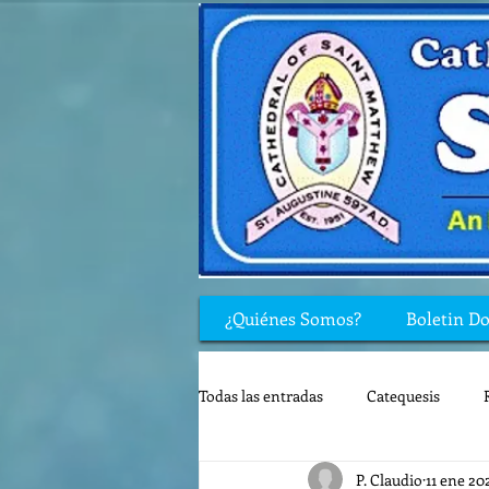
¿Quiénes Somos?
Boletin D
Todas las entradas
Catequesis
P. Claudio
11 ene 20
Rincón de los niños
Biblia