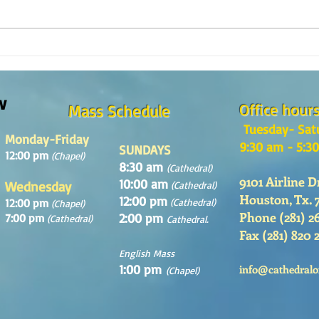
The m
REFLECTION OF THE WORD OF GOD,
Sunday August, 9th, 2026
w
Office hour
Mass Schedule
Tuesday- Sat
Monday-Friday
9:30 am - 5:3
SUNDAYS
12:00 pm
(Chapel)
8:30 am
(Cathedral)
9101 Airline D
10:00 am
Wednesday
(Cathedral)
Houston, Tx. 
12:00 pm
12:00 pm
(Cathedral)
(Chapel)
Phone (281) 2
2:00 pm
7:00 pm
(Cathedral)
Cathedral.
Fax (281) 820 
English Mass
1:00 pm
info@cathedralo
(Chapel)