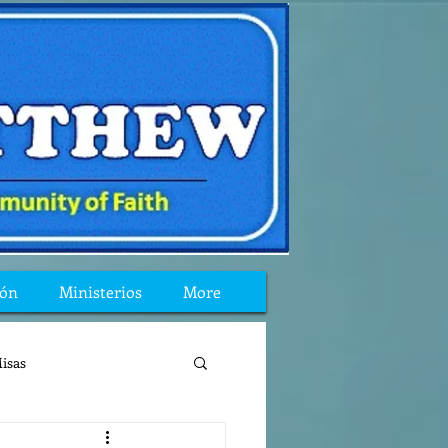
ión
Ministerios
More
isas
reflexion