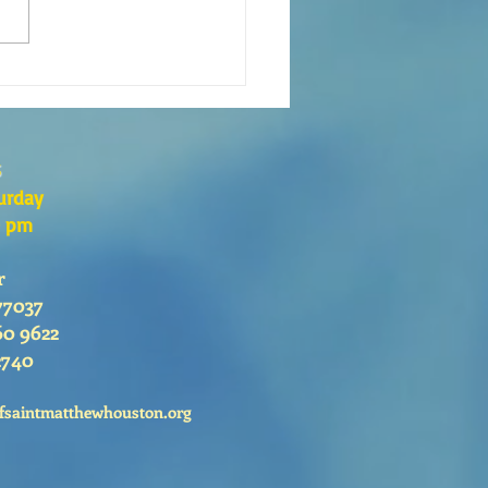
eaning of liturgical colors
s
urday
0 pm
r
77037
60 9622
2740
fsaintmatthewhouston.org