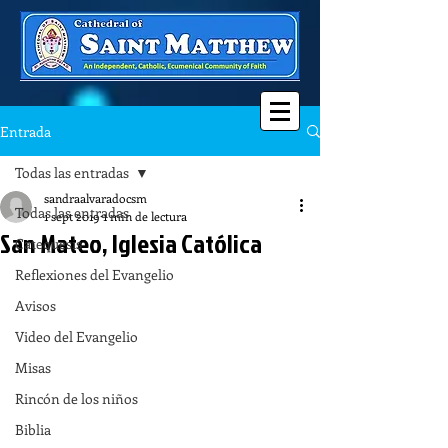
Entrada
Todas las entradas
sandraalvaradocsm
Todas las entradas
1 sept 2019
1 min de lectura
San Mateo, Iglesia Católica
Catequesis
Reflexiones del Evangelio
Avisos
Video del Evangelio
Misas
Rincón de los niños
Biblia