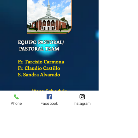
EQUIPO PASTORAL/
PASTORAL TEAM
Fr. Tarcisio Carmona
Fr. Claudio Castillo
S. Sandra Alvarado
Mass Schedule
Monday-Friday
Phone
Facebook
Instagram
12:00 pm
(Chapel)
Wednesday
12:00 pm
(Chapel)
7:00 pm
(Cathedral)