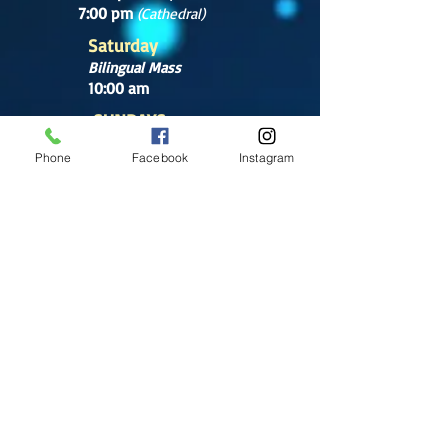
7:00 pm
(Cathedral)
Saturday
Bilingual Mass
10:00 am
SUNDAYS
8:30 am
Phone
Facebook
Instagram
(Cathedral)
10:00 am
(Cathedral)
12:00 pm
(Cathedral)
2:00 pm
Cathedral.
English Mass
1:00 pm
(Chapel)