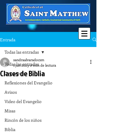
Entrada
Todas las entradas
sandraalvaradocsm
Todas las entradas
1 jun 2023
0 min de lectura
Clases de Biblia
Catequesis
Reflexiones del Evangelio
Avisos
Video del Evangelio
Misas
Rincón de los niños
Biblia