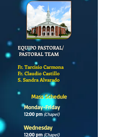
EQUIPO PASTORAL/
PASTORAL TEAM
Fr. Tarcisio Carmona
Fr. Claudio Castillo
S. Sandra Alvarado
Mass Schedule
Monday-Friday
12:00 pm
(Chapel)
Wednesday
12:00 pm
(Chapel)