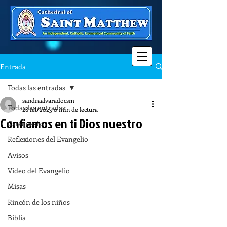
Entrada
Todas las entradas
sandraalvaradocsm
Todas las entradas
28 feb 2025
0 min de lectura
Confiamos en ti Dios nuestro
Catequesis
Reflexiones del Evangelio
Avisos
Video del Evangelio
Misas
Rincón de los niños
Biblia