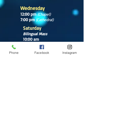
Wednesday
12:00 pm
(Chapel)
7:00 pm
(Cathedral)
Saturday
Bilingual Mass
10:00 am
SUNDAYS
Phone
Facebook
Instagram
8:30 am
(Cathedral)
10:00 am
(Cathedral)
12:00 pm
(Cathedral)
2:00 pm
Cathedral.
English Mass
1:00 pm
(Chapel)