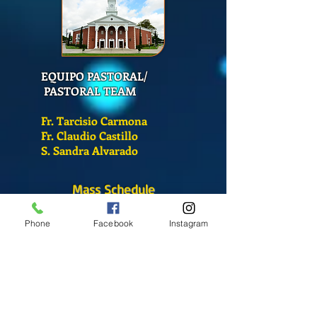
EQUIPO PASTORAL/
PASTORAL TEAM
Fr. Tarcisio Carmona
Fr. Claudio Castillo
S. Sandra Alvarado
Mass Schedule
Monday-Friday
Phone
Facebook
Instagram
12:00 pm
(Chapel)
Wednesday
12:00 pm
(Chapel)
7:00 pm
(Cathedral)
Saturday