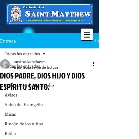
Entrada
Todas las entradas
sandraalvaradocsm
Todas las entradas
11 jun 2022
1 min de lectura
DIOS PADRE, DIOS HIJO Y DIOS
Catequesis
ESPÍRITU SANTO.
Reflexiones del Evangelio
Avisos
Video del Evangelio
Misas
Rincón de los niños
Biblia