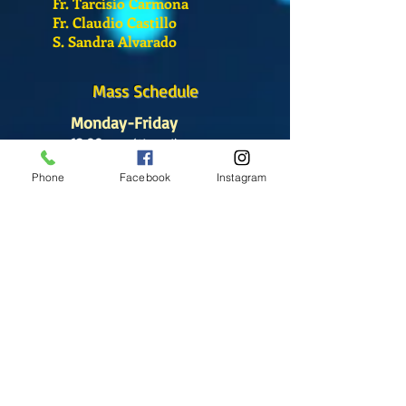
Fr. Tarcisio Carmona
Fr. Claudio Castillo
S. Sandra Alvarado
Mass Schedule
Monday-Friday
12:00 pm
(Chapel)
Phone
Facebook
Instagram
Wednesday
12:00 pm
(Chapel)
7:00 pm
(Cathedral)
Saturday
Bilingual Mass
10:00 am
SUNDAYS
8:30 am
(Cathedral)
10:00 am