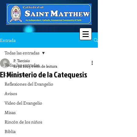
Entrada
Todas las entradas
P. Tarcisio
Todas las entradas
22 jul 2023
1 min de lectura
El Ministerio de la Catequesis
Catequesis
Reflexiones del Evangelio
Avisos
Video del Evangelio
Misas
Rincón de los niños
Biblia