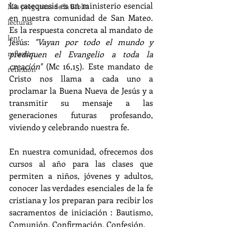
La catequesis es un ministerio esencial 
Mis preguntas de la Biblia
en nuestra comunidad de San Mateo. 
lecturas
Es la respuesta concreta al mandato de 
lent
Jesús: 
"Vayan por todo el mundo y 
prediquen el Evangelio a toda la 
reflexion
creación" 
(Mc 16,15). Este mandato de 
reflexion
Cristo nos llama a cada uno a 
proclamar la Buena Nueva de Jesús y a 
transmitir su mensaje a las 
generaciones futuras profesando, 
viviendo y celebrando nuestra fe.
En nuestra comunidad, ofrecemos dos 
cursos al año para las clases que 
permiten a niños, jóvenes y adultos, 
conocer las verdades esenciales de la fe 
cristiana y los preparan para recibir los 
sacramentos de iniciación : Bautismo, 
Comunión, Confirmación, Confesión. 