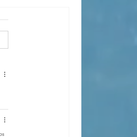
 es el Curso de Catequesis
 Catedral de San Mateo?
os 