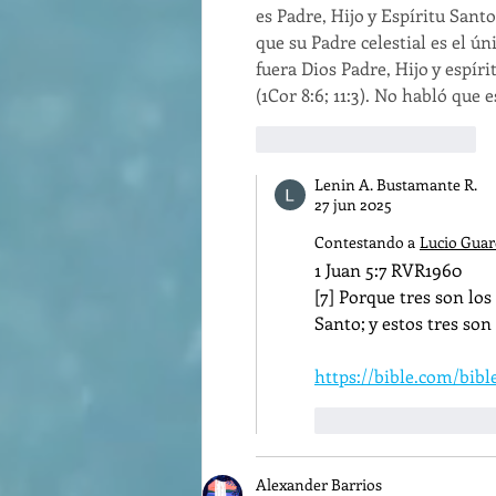
es Padre, Hijo y Espíritu Santo
que su Padre celestial es el ún
fuera Dios Padre, Hijo y espíri
(1Cor 8:6; 11:3). No habló que 
Me gusta
Reaccionar
Lenin A. Bustamante R.
27 jun 2025
Contestando a
Lucio Gua
1 Juan 5:7 RVR1960
[7] Porque tres son los
Santo; y estos tres son
https://bible.com/bibl
Me gusta
Reac
Alexander Barrios