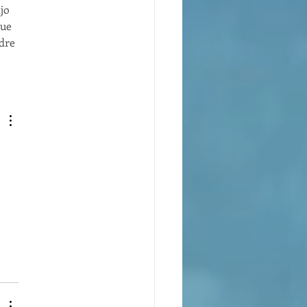
jo 
que 
dre 