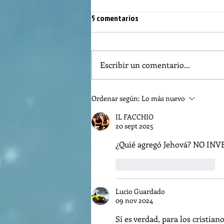
5 comentarios
Escribir un comentario...
REFLECTION OF THE WORD OF GOD,
Ordenar según:
Lo más nuevo
AUGUST 2nd, 2026
IL FACCHIO
20 sept 2025
¿Quié agregó Jehová? NO IN
Me gusta
Reaccionar
Lucio Guardado
09 nov 2024
Sí es verdad, para los cristian