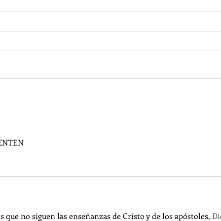
Reflexión de la Palabra de Dios,
¿Como
Domingo 2 de Agosto 2026
en la
VENTEN 
os que no siguen las enseñanzas de Cristo y de los apóstoles, 
Di