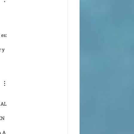
es: 
 y 
EN 
 A  