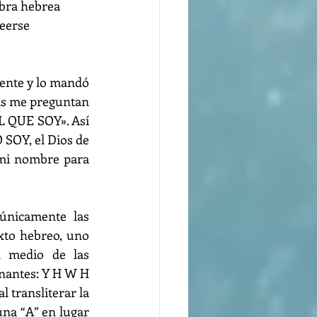
abra hebrea 
eerse 
ente y lo mandó 
tas me preguntan 
L QUE SOY». Así 
 SOY, el Dios de 
mi nombre para 
únicamente las 
xto hebreo, uno 
 medio de las 
nantes: Y H W H 
 transliterar la 
una “A” en lugar 