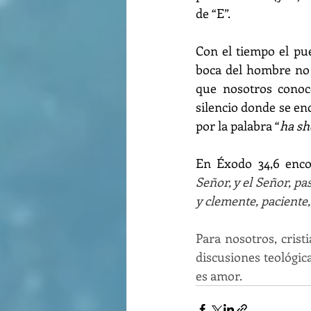
de “E”. 
Con el tiempo el pu
boca del hombre no e
que nosotros cono
silencio donde se enc
por la palabra “
ha s
En Éxodo 34,6 enco
Señor, y el Señor, pa
y clemente, paciente, 
Para nosotros, crist
discusiones teológic
es amor.