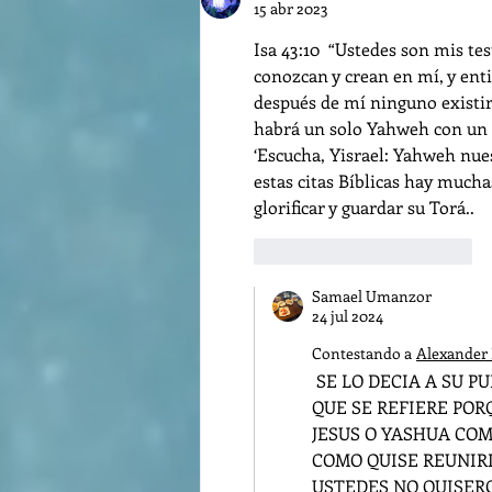
15 abr 2023
Isa 43:10  “Ustedes son mis te
conozcan y crean en mí, y ent
después de mí ninguno existirá.
habrá un solo Yahweh con un so
‘Escucha, Yisrael: Yahweh nue
estas citas Bíblicas hay much
glorificar y guardar su Torá.. 
Me gusta
Reaccionar
Samael Umanzor
24 jul 2024
Contestando a
Alexander 
 SE LO DECIA A SU PUEBLO EN ESE MOMENTO AHORA ES UN ISRAEL ESPIRITUAL AL 
QUE SE REFIERE POR
JESUS O YASHUA COM
COMO QUISE REUNIRL
USTEDES NO QUISERO