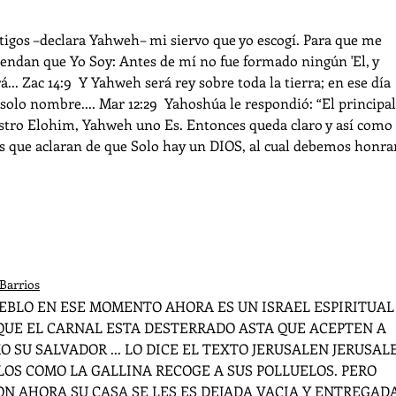
stigos –declara Yahweh– mi siervo que yo escogí. Para que me 
iendan que Yo Soy: Antes de mí no fue formado ningún 'El, y 
.. Zac 14:9  Y Yahweh será rey sobre toda la tierra; en ese día 
lo nombre.... Mar 12:29  Yahoshúa le respondió: “El principal 
stro Elohim, Yahweh uno Es. Entonces queda claro y así como 
as que aclaran de que Solo hay un DIOS, al cual debemos honrar
Barrios
QUE EL CARNAL ESTA DESTERRADO ASTA QUE ACEPTEN A 
O SU SALVADOR ... LO DICE EL TEXTO JERUSALEN JERUSAL
OS COMO LA GALLINA RECOGE A SUS POLLUELOS. PERO 
N AHORA SU CASA SE LES ES DEJADA VACIA Y ENTREGADA