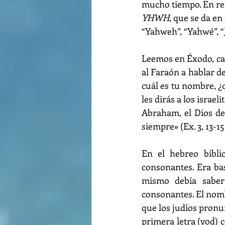
mucho tiempo. En rea
YHWH
, que se da en
“Yahweh”, “Yahwé”, “J
Leemos en Éxodo, cap
al Faraón a hablar de
cuál es tu nombre, ¿
les dirás a los israe
Abraham, el Dios de
siempre» (Ex. 3, 13-15
En el hebreo bíbli
consonantes. Era bas
mismo debía saber
consonantes. El nomb
que los judíos pronun
primera letra (yod) c