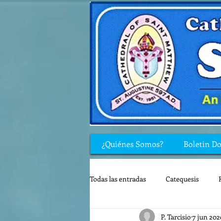
¿Quiénes Somos?
Boletin D
Todas las entradas
Catequesis
P. Tarcisio
7 jun 202
Rincón de los niños
Biblia