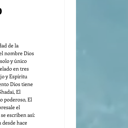
o
ad de la 
 el nombre Dios 
solo y único 
elado en tres 
jo y Espíritu 
nto Dios tiene 
hadai, El 
do poderoso, El 
resale el 
se escriben así: 
 desde hace 