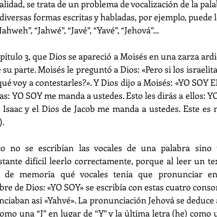
lidad, se trata de un problema de vocalización de la pal
 diversas formas escritas y habladas, por ejemplo, puede l
ahweh”, “Jahwé”, “Javé”, “Yavé”, “Jehová”...
ítulo 3, que Dios se apareció a Moisés en una zarza ardi
 su parte. Moisés le preguntó a Dios: «Pero si los israeli
qué voy a contestarles?». Y Dios dijo a Moisés: «YO SOY E
litas: YO SOY me manda a ustedes. Esto les dirás a ellos: YO
 Isaac y el Dios de Jacob me manda a ustedes. Este es 
).
co no se escribían las vocales de una palabra sino 
tante difícil leerlo correctamente, porque al leer un te
 de memoria qué vocales tenía que pronunciar en
re de Dios: «YO SOY» se escribía con estas cuatro conso
ciaban así «Yahvé». La pronunciación Jehová se deduce al
omo una “J” en lugar de “Y” y la última letra (he) como 