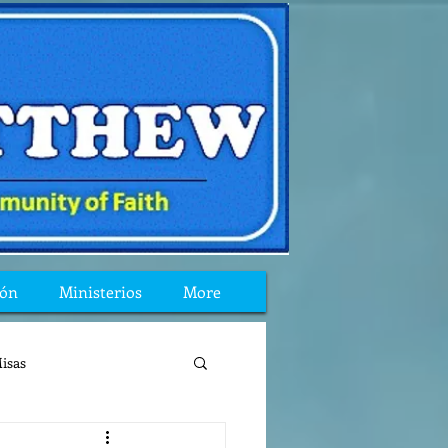
ión
Ministerios
More
isas
reflexion