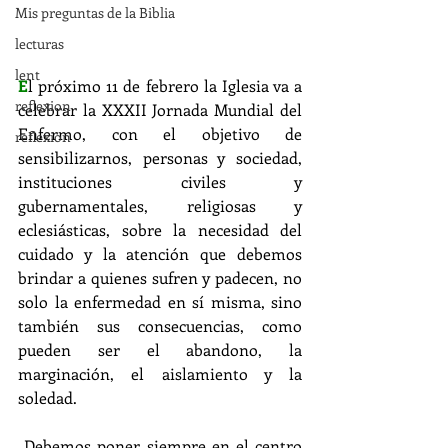
Mis preguntas de la Biblia
lecturas
lent
E
l próximo 11 de febrero la Iglesia va a 
reflexion
celebrar la XXXII Jornada Mundial del 
Enfermo, con el objetivo de 
reflexion
sensibilizarnos, personas y sociedad, 
instituciones civiles y 
gubernamentales, religiosas y 
eclesiásticas, sobre la necesidad del 
cuidado y la atención que debemos 
brindar a quienes sufren y padecen, no 
solo la enfermedad en sí misma, sino 
también sus consecuencias, como 
pueden ser el abandono, la 
marginación, el aislamiento y la 
soledad. 
 Debemos poner siempre en el centro 