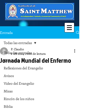
Entrada
Todas las entradas
P. Claudio
Todas las entradas
2 feb 2024
1 min de lectura
Jornada Mundial del Enfermo
Catequesis
Reflexiones del Evangelio
Avisos
Video del Evangelio
Misas
Rincón de los niños
Biblia