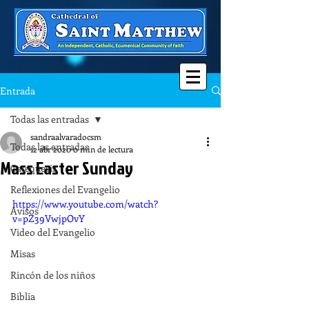
Entrada
Todas las entradas
sandraalvaradocsm
Todas las entradas
12 abr 2020
0 min de lectura
Mass Easter Sunday
Catequesis
Reflexiones del Evangelio
https://www.youtube.com/watch?
Avisos
v=pZ39VwjpOvY
Video del Evangelio
Misas
Rincón de los niños
Biblia