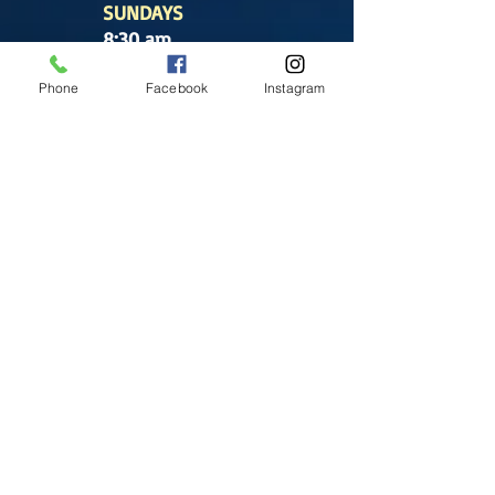
SUNDAYS
8:30 am
(Cathedral)
Phone
Facebook
Instagram
10:00 am
(Cathedral)
12:00 pm
(Cathedral)
2:00 pm
Cathedral.
English Mass
1:00 pm
(Chapel)
Office hours
Tuesday- Saturday
9:30 am - 5:30 pm