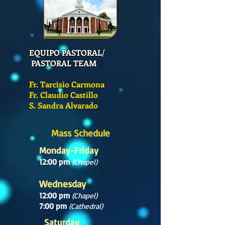
EQUIPO PASTORAL/
PASTORAL TEAM
Fr. Tarcisio Carmona
Fr. Claudio Castillo
S. Sandra Alvarado
Mass Schedule
Monday-Friday
12:00 pm
(Chapel)
Wednesday
12:00 pm
(Chapel)
7:00 pm
(Cathedral)
Saturday