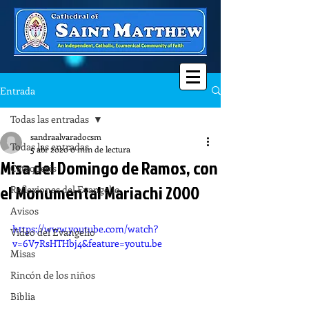
Entrada
Todas las entradas
sandraalvaradocsm
Todas las entradas
5 abr 2020
0 min de lectura
Misa del Domingo de Ramos, con
Catequesis
el Monumental Mariachi 2000
Reflexiones del Evangelio
Avisos
https://www.youtube.com/watch?
Video del Evangelio
v=6V7RsHTHbj4&feature=youtu.be
Misas
Rincón de los niños
Biblia