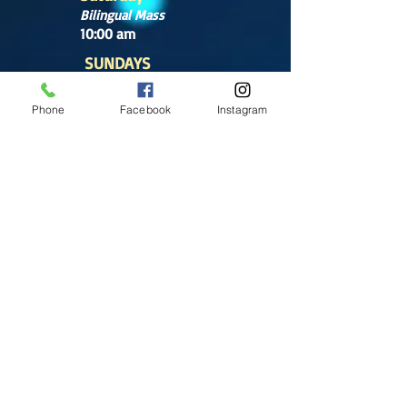
Bilingual Mass
10:00 am
SUNDAYS
8:30 am
(Cathedral)
Phone
Facebook
Instagram
10:00 am
(Cathedral)
12:00 pm
(Cathedral)
2:00 pm
Cathedral.
English Mass
1:00 pm
(Chapel)
Office hours
Tuesday- Saturday