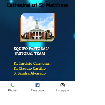
Cathedral of St Matthew
EQUIPO PASTORAL/
PASTORAL TEAM
Fr. Tarcisio Carmona
Fr. Claudio Castillo
S. Sandra Alvarado
Mass Schedule
Phone
Facebook
Instagram
Monday-Friday
12:00 pm
(Chapel)