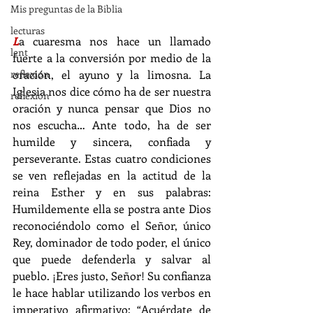
Mis preguntas de la Biblia
lecturas
L
a cuaresma nos hace un llamado 
lent
fuerte a la conversión por medio de la 
oración, el ayuno y la limosna. La 
reflexion
Iglesia nos dice cómo ha de ser nuestra 
reflexion
oración y nunca pensar que Dios no 
nos escucha… Ante todo, ha de ser 
humilde y sincera, confiada y 
perseverante. Estas cuatro condiciones 
se ven reflejadas en la actitud de la 
reina Esther y en sus palabras: 
Humildemente ella se postra ante Dios 
reconociéndolo como el Señor, único 
Rey, dominador de todo poder, el único 
que puede defenderla y salvar al 
pueblo. ¡Eres justo, Señor! Su confianza 
le hace hablar utilizando los verbos en 
imperativo afirmativo: “Acuérdate de 