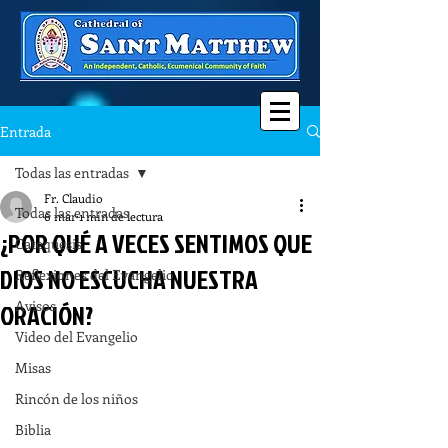
Entrada
Todas las entradas
Fr. Claudio
Todas las entradas
6 mar
1 min de lectura
¿POR QUÉ A VECES SENTIMOS QUE
Catequesis
DIOS NO ESCUCHA NUESTRA
Reflexiones del Evangelio
Avisos
ORACIÓN?
Video del Evangelio
Misas
Rincón de los niños
Biblia