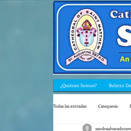
¿Quiénes Somos?
Boletin D
Todas las entradas
Catequesis
sandraalvaradocsm
Rincón de los niños
Biblia