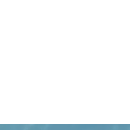
Evangelio del Tercer Domingo de
Evang
Cuaresma
de C