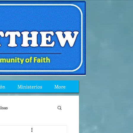
ión
Ministerios
More
isas
reflexion