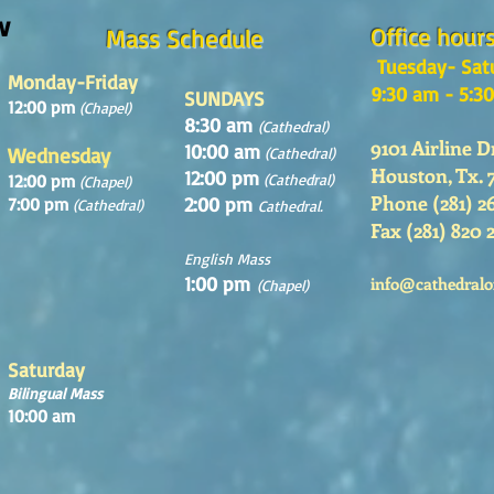
w
Office hour
Mass Schedule
Tuesday- Sat
Monday-Friday
9:30 am - 5:3
SUNDAYS
12:00 pm
(Chapel)
8:30 am
(Cathedral)
9101 Airline D
10:00 am
Wednesday
(Cathedral)
Houston, Tx. 
12:00 pm
12:00 pm
(Cathedral)
(Chapel)
Phone (281) 2
2:00 pm
7:00 pm
(Cathedral)
Cathedral.
Fax (281) 820 
English Mass
1:00 pm
info@cathedralo
(Chapel)
Saturday
Bilingual Mass
10:00 am