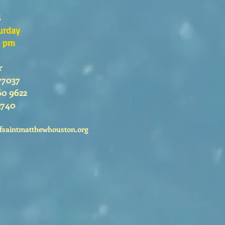
s
urday
0 pm
r
77037
60 9622
2740
fsaintmatthewhouston.org