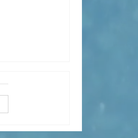
elio del Segundo Domingo
uaresma