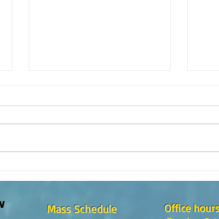
Reflexión del Evangelio Domingo
Evang
8 de Marzo, 2do. Domingo de
de C
Cuaresma
w
Office hour
Mass Schedule