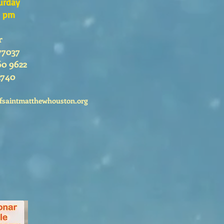
urday
0 pm
r
77037
60 9622
2740
fsaintmatthewhouston.org