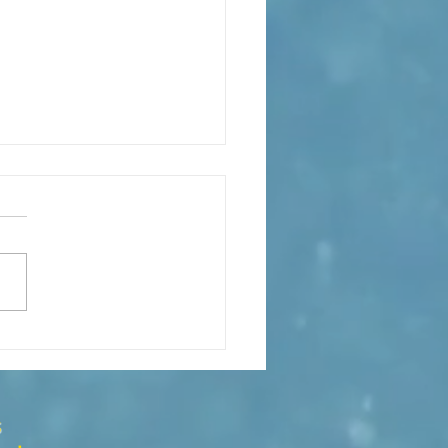
elio del Segundo Domingo
uaresma
s