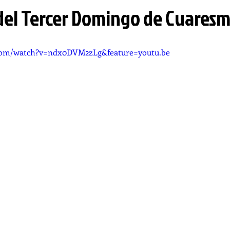
del Tercer Domingo de Cuares
com/watch?v=ndx0DVM2zLg&feature=youtu.be