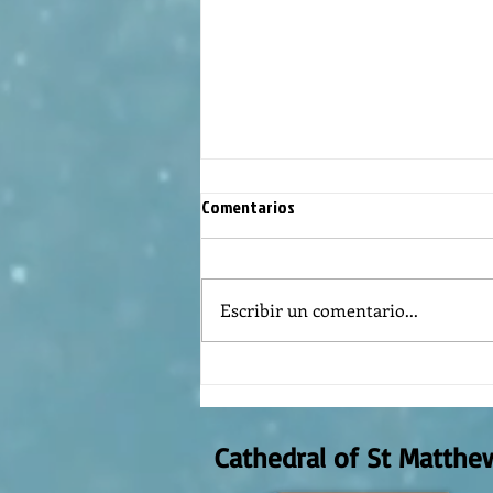
Comentarios
Escribir un comentario...
Evangelio Domingo 4to. de
Cuaresma
Cathedral of St Matthe