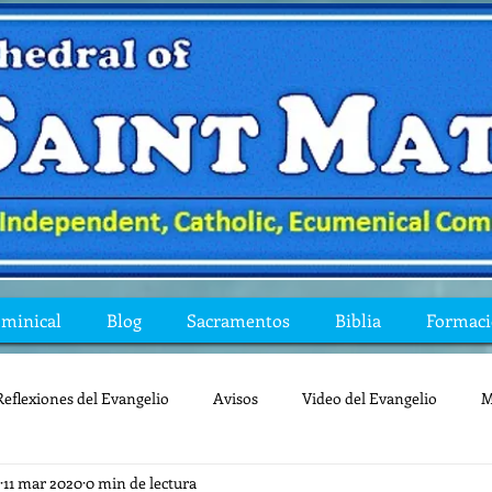
ominical
Blog
Sacramentos
Biblia
Formac
Reflexiones del Evangelio
Avisos
Video del Evangelio
M
11 mar 2020
0 min de lectura
Mis preguntas de la Biblia
lecturas
lent
reflexion