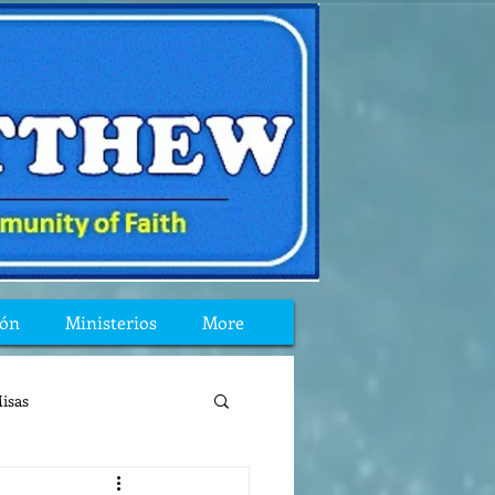
ión
Ministerios
More
isas
reflexion