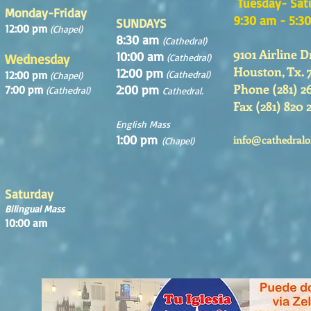
Tuesday- Sat
Monday-Friday
9:30 am - 5:3
SUNDAYS
12:00 pm
(Chapel)
8:30 am
(Cathedral)
9101 Airline D
10:00 am
Wednesday
(Cathedral)
Houston, Tx. 
12:00 pm
12:00 pm
(Cathedral)
(Chapel)
Phone (281) 2
2:00 pm
7:00 pm
(Cathedral)
Cathedral.
Fax (281) 820 
English Mass
1:00 pm
info@cathedralo
(Chapel)
Saturday
Bilingual Mass
10:00 am