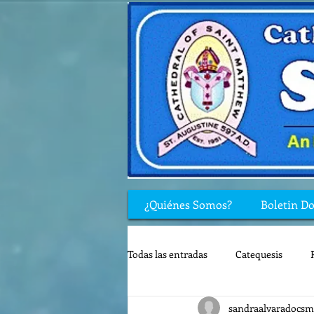
¿Quiénes Somos?
Boletin D
Todas las entradas
Catequesis
sandraalvaradocsm
Rincón de los niños
Biblia