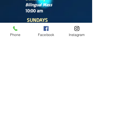
Bilingual Mass
10:00 am
SUNDAYS
8:30 am
(Cathedral)
Phone
Facebook
Instagram
10:00 am
(Cathedral)
12:00 pm
(Cathedral)
2:00 pm
Cathedral.
English Mass
1:00 pm
(Chapel)
Office hours
Tuesday- Saturday