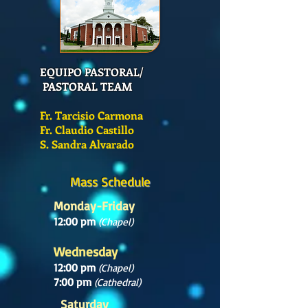
EQUIPO PASTORAL/
PASTORAL TEAM
Fr. Tarcisio Carmona
Fr. Claudio Castillo
S. Sandra Alvarado
Mass Schedule
Monday-Friday
12:00 pm
(Chapel)
Wednesday
12:00 pm
(Chapel)
7:00 pm
(Cathedral)
Saturday