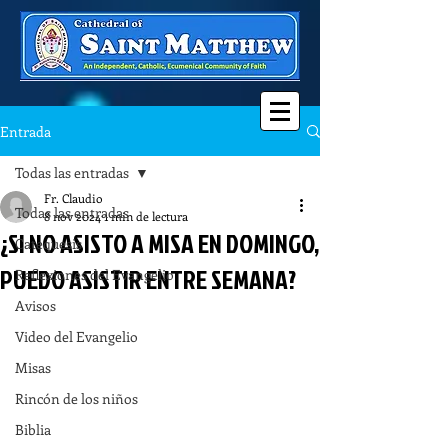
Entrada
Todas las entradas
Fr. Claudio
Todas las entradas
8 nov 2024
1 min de lectura
¿SI NO ASISTO A MISA EN DOMINGO,
Catequesis
PUEDO ASISTIR ENTRE SEMANA?
Reflexiones del Evangelio
Avisos
Video del Evangelio
Misas
Rincón de los niños
Biblia