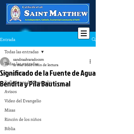
Entrada
Todas las entradas
sandraalvaradocsm
Todas las entradas
12 mar 2020
1 min de lectura
Significado de la Fuente de Agua
Catequesis
Bendita y Pila Bautismal
Reflexiones del Evangelio
Avisos
Video del Evangelio
Misas
Rincón de los niños
Biblia