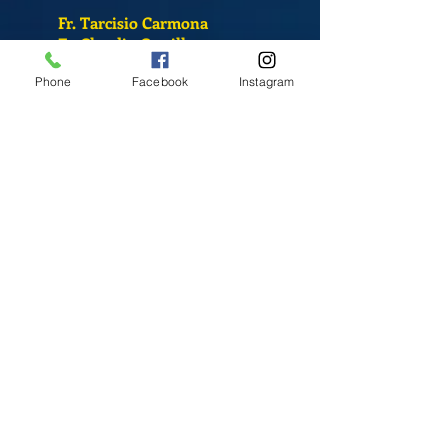
Fr. Tarcisio Carmona
Fr. Claudio Castillo
S. Sandra Alvarado
Phone
Facebook
Instagram
Mass Schedule
Monday-Friday
12:00 pm
(Chapel)
Wednesday
12:00 pm
(Chapel)
7:00 pm
(Cathedral)
Saturday
Bilingual Mass
10:00 am
SUNDAYS
8:30 am
(Cathedral)
10:00 am