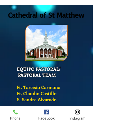
San Mateo?
Cathedral of St Matthew
EQUIPO PASTORAL/
PASTORAL TEAM
Fr. Tarcisio Carmona
Fr. Claudio Castillo
S. Sandra Alvarado
Mass Schedule
Phone
Facebook
Instagram
Monday-Friday