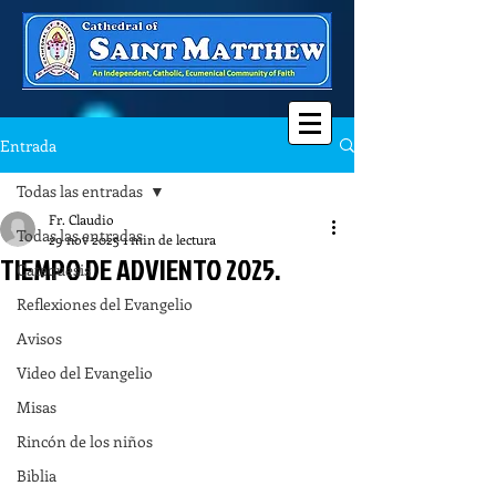
Entrada
Todas las entradas
Fr. Claudio
Todas las entradas
29 nov 2025
1 min de lectura
TIEMPO DE ADVIENTO 2025.
Catequesis
Reflexiones del Evangelio
Avisos
Video del Evangelio
Misas
Rincón de los niños
Biblia