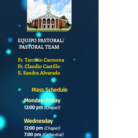
EQUIPO PASTORAL/
PASTORAL TEAM
Fr. Tarcisio Carmona
Fr. Claudio Castillo
S. Sandra Alvarado
Mass Schedule
Monday-Friday
12:00 pm
(Chapel)
Wednesday
12:00 pm
(Chapel)
7:00 pm
(Cathedral)