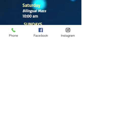
Saturday
Bilingual Mass
10:00 am
SUNDAYS
8:30 am
Phone
Facebook
Instagram
(Cathedral)
10:00 am
(Cathedral)
12:00 pm
(Cathedral)
2:00 pm
Cathedral.
English Mass
1:00 pm
(Chapel)
Office hours