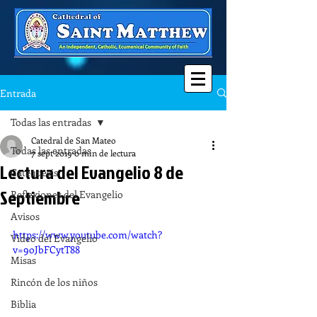
Entrada
Todas las entradas
Catedral de San Mateo
Todas las entradas
7 sept 2019
0 min de lectura
Lectura del Evangelio 8 de
Catequesis
Septiembre
Reflexiones del Evangelio
Avisos
https://www.youtube.com/watch?
Video del Evangelio
v=9oJbFCytT88
Misas
Rincón de los niños
Biblia