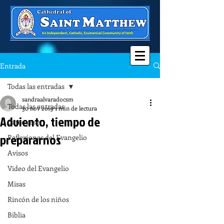
Entrada
Todas las entradas
sandraalvaradocsm
Todas las entradas
30 nov 2019
1 min de lectura
Adviento, tiempo de
Catequesis
prepararnos
Reflexiones del Evangelio
Avisos
Video del Evangelio
Misas
Rincón de los niños
Biblia