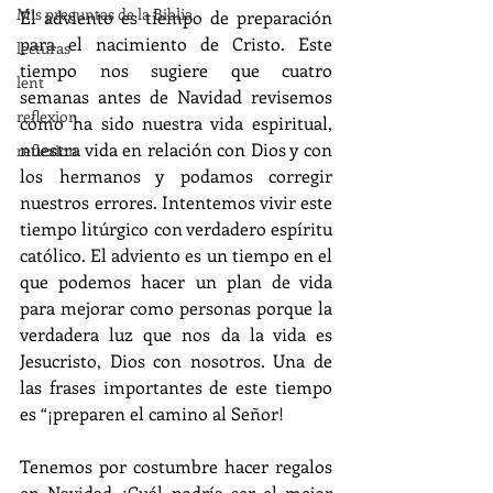
Mis preguntas de la Biblia
El adviento es tiempo de preparación 
para el nacimiento de Cristo. Este 
lecturas
tiempo nos sugiere que cuatro 
lent
semanas antes de Navidad revisemos 
reflexion
cómo ha sido nuestra vida espiritual, 
nuestra vida en relación con Dios y con 
reflexion
los hermanos y podamos corregir 
nuestros errores. Intentemos vivir este 
tiempo litúrgico con verdadero espíritu 
católico. El adviento es un tiempo en el 
que podemos hacer un plan de vida 
para mejorar como personas porque la 
verdadera luz que nos da la vida es 
Jesucristo, Dios con nosotros. Una de 
las frases importantes de este tiempo 
es “¡preparen el camino al Señor!
Tenemos por costumbre hacer regalos 
en Navidad ¿Cuál podría ser el mejor 