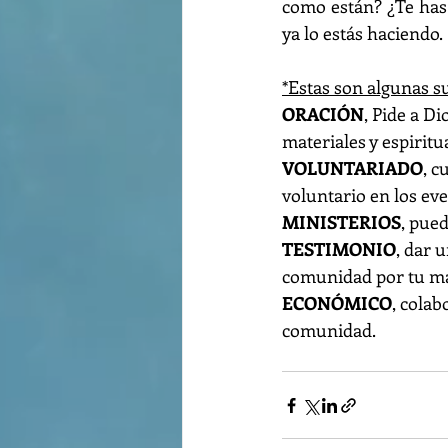
como están? ¿Te has 
ya lo estás haciendo.
*Estas son algunas s
ORACIÓN
, Pide a D
materiales y espirit
VOLUNTARIADO
, c
voluntario en los eve
MINISTERIOS
, pued
TESTIMONIO
, dar 
comunidad por tu ma
ECONÓMICO
, colab
comunidad.