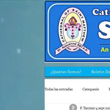
¿Quiénes Somos?
Boletin D
Todas las entradas
Catequesis
P. Tarcisio
4 sept 20
Rincón de los niños
Biblia