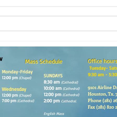
The m
REFLECTION OF THE WORD OF GOD,
Sunday August, 9th, 2026
w
Office hour
Mass Schedule
Tuesday- Sat
Monday-Friday
9:30 am - 5:3
SUNDAYS
12:00 pm
(Chapel)
8:30 am
(Cathedral)
9101 Airline D
10:00 am
Wednesday
(Cathedral)
Houston, Tx. 
12:00 pm
12:00 pm
(Cathedral)
(Chapel)
Phone (281) 2
2:00 pm
7:00 pm
(Cathedral)
Cathedral.
Fax (281) 820 
English Mass