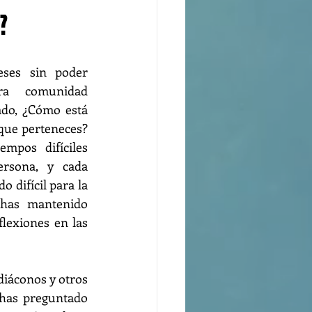
?
ses sin poder 
ra comunidad 
ado, ¿Cómo está 
que perteneces? 
mpos difíciles 
rsona, y cada 
 difícil para la 
 has mantenido 
lexiones en las 
diáconos y otros 
has preguntado 