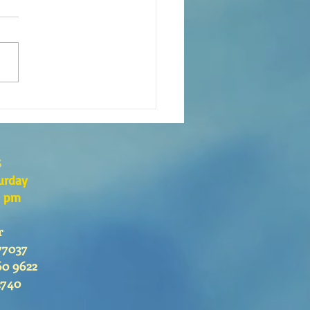
eaning of liturgical colors
s
urday
0 pm
r
77037
60 9622
2740