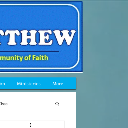
ión
Ministerios
More
isas
reflexion