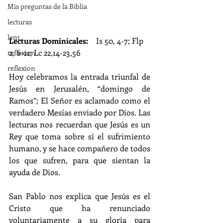
Mis preguntas de la Biblia
lecturas
lent
Lecturas Dominicales: 
Is 50, 4-7; Flp 
2, 6-
11; Lc 22,14-23,56
reflexion
reflexion
Hoy celebramos la entrada triunfal de 
Jesús en Jerusalén, “domingo de 
Ramos”; El Señor es aclamado como el 
verdadero Mesías enviado por Dios. Las 
lecturas nos recuerdan que Jesús es un 
Rey que toma sobre sí el sufrimiento 
humano, y se hace compañero de todos 
los que sufren, para que sientan la 
ayuda de Dios. 
San Pablo nos explica que Jesús es el 
Cristo que ha renunciado 
voluntariamente a su gloria para 