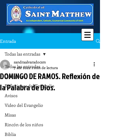
Entrada
Todas las entradas
sandraalvaradocsm
Todas las entradas
7 abr 2022
1 min de lectura
DOMINGO DE RAMOS. Reflexión de
Catequesis
la Palabra de Dios.
Reflexiones del Evangelio
Avisos
Video del Evangelio
Misas
Rincón de los niños
Biblia