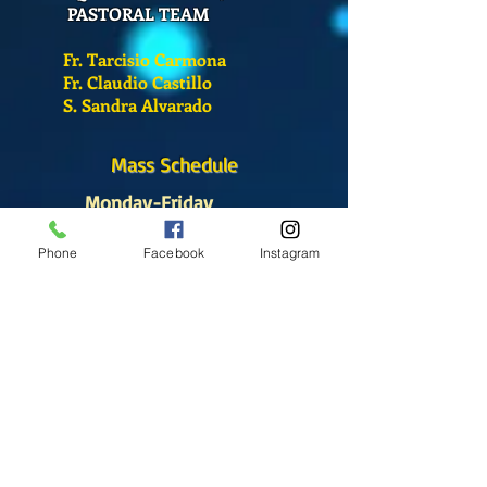
PASTORAL TEAM
Fr. Tarcisio Carmona
Fr. Claudio Castillo
S. Sandra Alvarado
Mass Schedule
Monday-Friday
12:00 pm
(Chapel)
Phone
Facebook
Instagram
Wednesday
12:00 pm
(Chapel)
7:00 pm
(Cathedral)
Saturday
Bilingual Mass
10:00 am
SUNDAYS
8:30 am