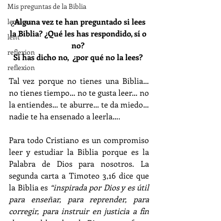
Mis preguntas de la Biblia
¿
Alguna vez te han preguntado si lees 
lecturas
la Biblia? ¿Qué les has respondido, sí o 
lent
no? 
reflexion
Si has dicho no,  ¿por qué no la lees?
reflexion
Tal vez porque no tienes una Biblia… 
no tienes tiempo… no te gusta leer… no 
la entiendes… te aburre… te da miedo… 
nadie te ha ensenado a leerla….
Para todo Cristiano es un compromiso 
leer y estudiar la Biblia porque es la 
Palabra de Dios para nosotros. La 
segunda carta a Timoteo 3,16 dice que 
la Biblia es 
“inspirada por Dios y es útil 
para enseñar, para reprender, para 
corregir, para instruir en justicia a fin 