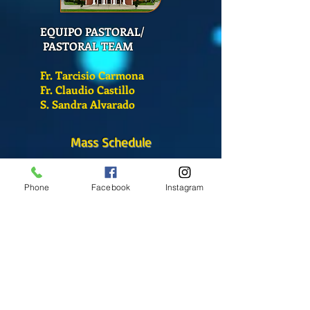
EQUIPO PASTORAL/
PASTORAL TEAM
Fr. Tarcisio Carmona
Fr. Claudio Castillo
S. Sandra Alvarado
Mass Schedule
Monday-Friday
12:00 pm
(Chapel)
Phone
Facebook
Instagram
Wednesday
12:00 pm
(Chapel)
7:00 pm
(Cathedral)
Saturday
Bilingual Mass
10:00 am