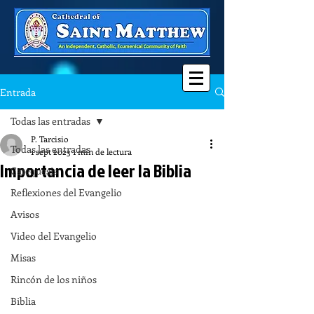
Entrada
Todas las entradas
P. Tarcisio
Todas las entradas
1 sept 2023
1 min de lectura
Importancia de leer la Biblia
Catequesis
Reflexiones del Evangelio
Avisos
Video del Evangelio
Misas
Rincón de los niños
Biblia