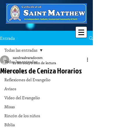
Entrada
Todas las entradas
sandraalvaradocsm
Todas las entradas
22 feb 2023
0 min de lectura
Miercoles de Ceniza Horarios
Catequesis
Reflexiones del Evangelio
Avisos
Video del Evangelio
Misas
Rincón de los niños
Biblia