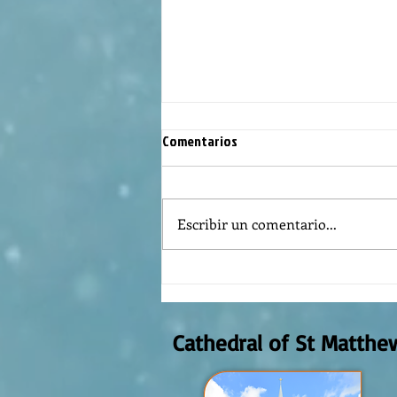
Comentarios
Escribir un comentario...
Reflexión de la Palabra de Dios,
Domingo Agosto 9, 2026
Cathedral of St Matthe