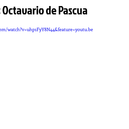
s Octavario de Pascua
com/watch?v=uhp1FyY8N44&feature=youtu.be