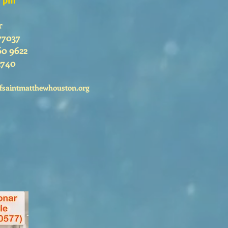
r
77037
60 9622
2740
fsaintmatthewhouston.org