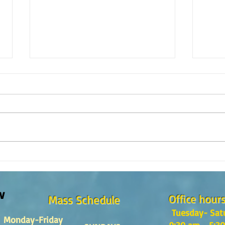
The m
REFLECTION OF THE WORD OF GOD,
Sunday August, 9th, 2026
w
Office hour
Mass Schedule
Tuesday- Sat
Monday-Friday
9:30 am - 5:3