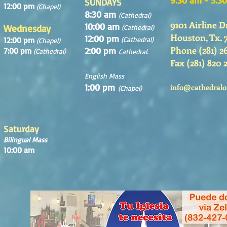
SUNDAYS
12:00 pm
(Chapel)
8:30 am
(Cathedral)
9101 Airline D
10:00 am
Wednesday
(Cathedral)
Houston, Tx. 
12:00 pm
12:00 pm
(Cathedral)
(Chapel)
Phone (281) 2
2:00 pm
7:00 pm
(Cathedral)
Cathedral.
Fax (281) 820 
English Mass
1:00 pm
info@cathedralo
(Chapel)
Saturday
Bilingual Mass
10:00 am