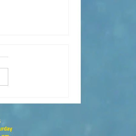
eaning of liturgical colors
s
urday
0 pm