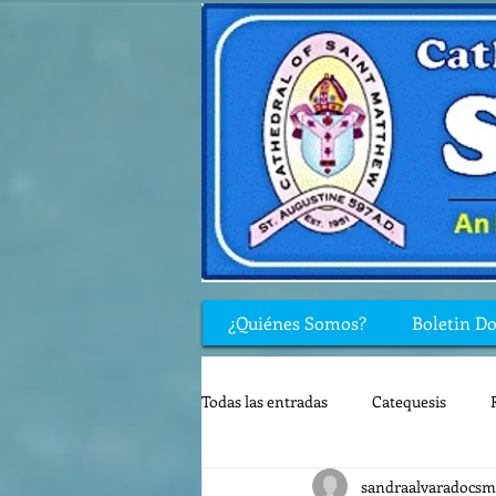
¿Quiénes Somos?
Boletin D
Todas las entradas
Catequesis
sandraalvaradocsm
Rincón de los niños
Biblia