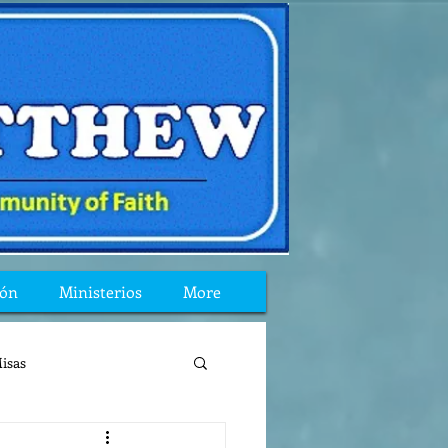
ión
Ministerios
More
isas
reflexion