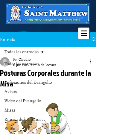
Entrada
Todas las entradas
Fr. Claudio
Todas las entradas
6 jun 2024
2 min de lectura
Posturas Corporales durante la
Catequesis
Misa
Reflexiones del Evangelio
Avisos
Video del Evangelio
Misas
Rincón de los niños
Biblia