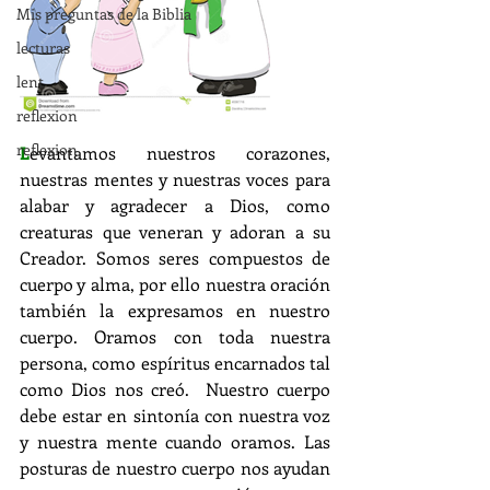
Mis preguntas de la Biblia
lecturas
lent
reflexion
reflexion
L
evantamos nuestros corazones, 
nuestras mentes y nuestras voces para 
alabar y agradecer a Dios, como 
creaturas que veneran y adoran a su 
Creador. Somos seres compuestos de 
cuerpo y alma, por ello nuestra oración 
también la expresamos en nuestro 
cuerpo. Oramos con toda nuestra 
persona, como espíritus encarnados tal 
como Dios nos creó.  Nuestro cuerpo 
debe estar en sintonía con nuestra voz 
y nuestra mente cuando oramos. Las 
posturas de nuestro cuerpo nos ayudan 