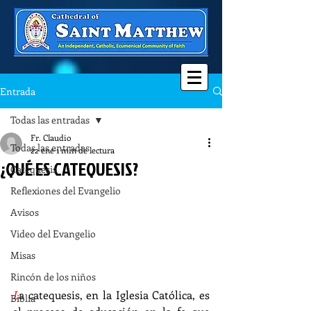
Entrada
Todas las entradas
Fr. Claudio
Todas las entradas
22 ene
1 min de lectura
¿QUÉ ES CATEQUESIS?
Catequesis
Reflexiones del Evangelio
Avisos
Video del Evangelio
Misas
Rincón de los niños
L
a catequesis, en la Iglesia Católica, es 
Biblia