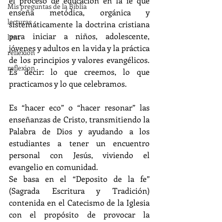
el proceso de educación en la fe que 
Mis preguntas de la Biblia
enseña metódica, orgánica y 
lecturas
sistemáticamente la doctrina cristiana 
para iniciar a niños, adolescente, 
lent
jóvenes y adultos en la vida y la práctica 
reflexion
de los principios y valores evangélicos. 
reflexion
Es decir: lo que creemos, lo que 
practicamos y lo que celebramos.
Es “hacer eco” o “hacer resonar” las 
enseñanzas de Cristo, transmitiendo la 
Palabra de Dios y ayudando a los 
estudiantes a tener un encuentro 
personal con Jesús, viviendo el 
evangelio en comunidad.
Se basa en el “Deposito de la fe” 
(Sagrada Escritura y Tradición) 
contenida en el Catecismo de la Iglesia 
con el propósito de provocar la 