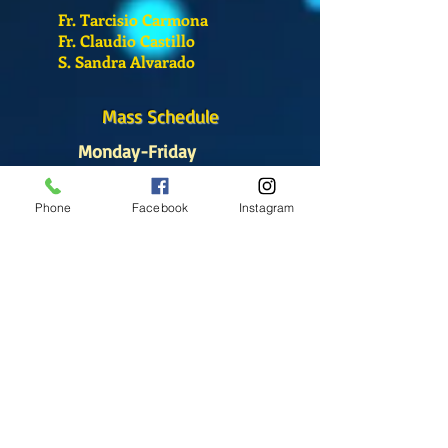
Fr. Tarcisio Carmona
Fr. Claudio Castillo
S. Sandra Alvarado
Mass Schedule
Monday-Friday
12:00 pm
(Chapel)
Phone
Facebook
Instagram
Wednesday
12:00 pm
(Chapel)
7:00 pm
(Cathedral)
Saturday
Bilingual Mass
10:00 am
SUNDAYS
8:30 am
(Cathedral)
10:00 am