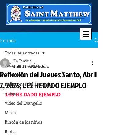
Entrada
Todas las entradas
Fr. Tarcisio
Todas las entradas
2 abr
2 min de lectura
Reflexión del Jueves Santo, Abril
Catequesis
2, 2026, LES HE DADO EJEMPLO
Reflexiones del Evangelio
Avisos
LES HE DADO EJEMPLO
Video del Evangelio
Misas
Rincón de los niños
Biblia