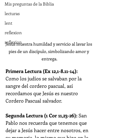
Mis preguntas de la Biblia
lecturas
lent
reflexion
reflexion
Jesús muestra humildad y servicio al lavar los 
pies de un discípulo, simbolizando amor y 
entrega.
Primera Lectura (Ex 12,1-8.11-14): 
Como los judíos se salvaban por la 
sangre del cordero pascual, así 
recordamos que Jesús es nuestro 
Cordero Pascual salvador.
Segunda Lectura (1 Cor 11,23-26): 
San 
Pablo nos recuerda que tenemos que 
dejar a Jesús hacer entre nosotros, en 
su memoria, lo mismo que hizo en la 