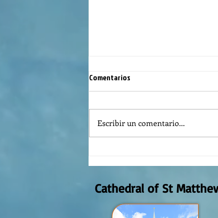
Comentarios
Escribir un comentario...
Reflexión de la Palabra de Dios,
Domingo Agosto 9, 2026
Cathedral of St Matthe