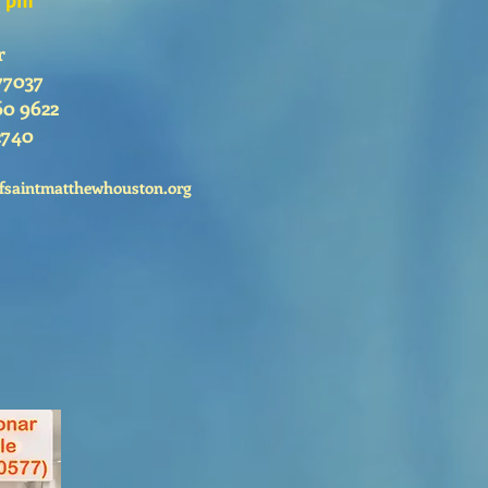
r
77037
60 9622
2740
fsaintmatthewhouston.org