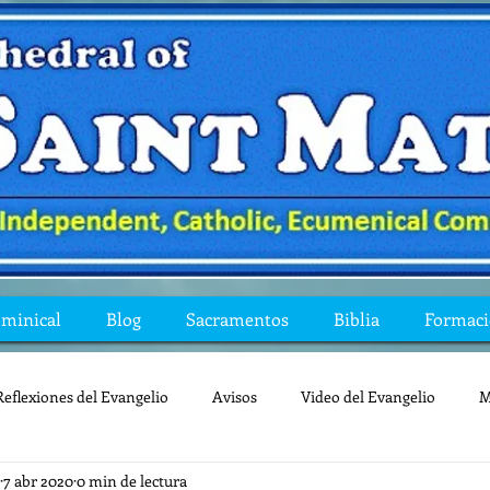
ominical
Blog
Sacramentos
Biblia
Formac
Reflexiones del Evangelio
Avisos
Video del Evangelio
M
7 abr 2020
0 min de lectura
Mis preguntas de la Biblia
lecturas
lent
reflexion