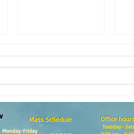
The m
REFLECTION OF THE WORD OF GOD,
Sunday August, 9th, 2026
w
Office hour
Mass Schedule
Tuesday- Sat
Monday-Friday
9:30 am - 5:3