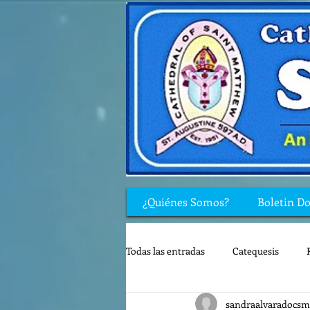
¿Quiénes Somos?
Boletin D
Todas las entradas
Catequesis
sandraalvaradocsm
Rincón de los niños
Biblia