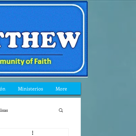
ión
Ministerios
More
isas
reflexion