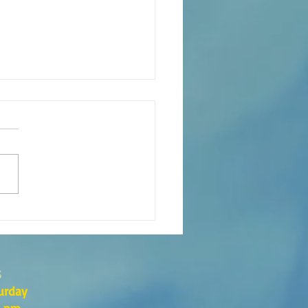
eaning of liturgical colors
s
urday
0 pm