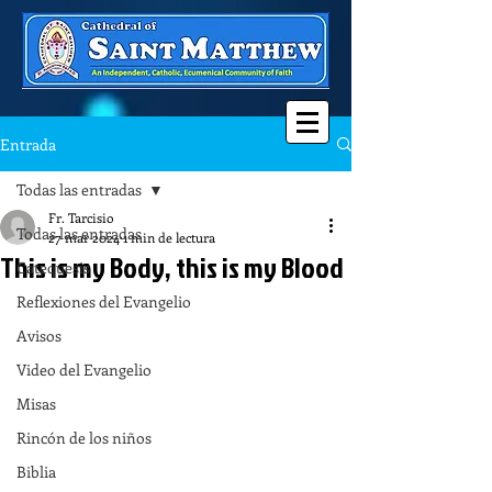
Entrada
Todas las entradas
Fr. Tarcisio
Todas las entradas
27 mar 2024
1 min de lectura
This is my Body, this is my Blood
Catequesis
Reflexiones del Evangelio
Avisos
Video del Evangelio
Misas
Rincón de los niños
Biblia