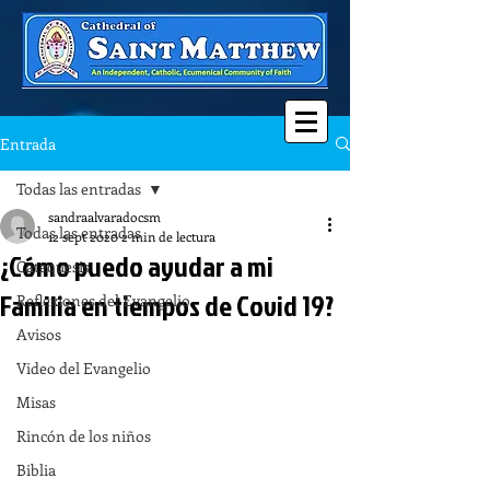
Entrada
Todas las entradas
sandraalvaradocsm
Todas las entradas
12 sept 2020
2 min de lectura
¿Cómo puedo ayudar a mi
Catequesis
Familia en tiempos de Covid 19?
Reflexiones del Evangelio
Avisos
Video del Evangelio
Misas
Rincón de los niños
Biblia