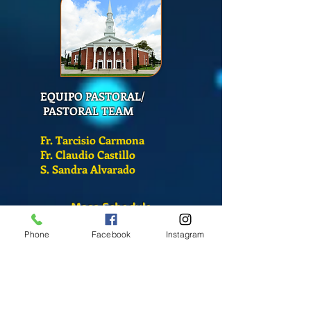
EQUIPO PASTORAL/
PASTORAL TEAM
Fr. Tarcisio Carmona
Fr. Claudio Castillo
S. Sandra Alvarado
Mass Schedule
Monday-Friday
Phone
Facebook
Instagram
12:00 pm
(Chapel)
Wednesday
12:00 pm
(Chapel)
7:00 pm
(Cathedral)