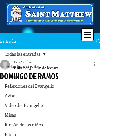
Entrada
Todas las entradas
Fr. Claudio
Todas las entradas
11 abr 2025
1 min de lectura
DOMINGO DE RAMOS
Catequesis
Reflexiones del Evangelio
Avisos
Video del Evangelio
Misas
Rincón de los niños
Biblia