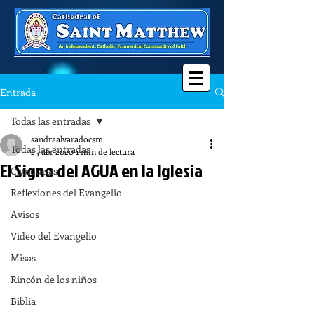
Entrada
Todas las entradas
sandraalvaradocsm
Todas las entradas
25 abr 2020
1 min de lectura
El Signo del AGUA en la Iglesia
Catequesis
Reflexiones del Evangelio
Avisos
Video del Evangelio
Misas
Rincón de los niños
Biblia