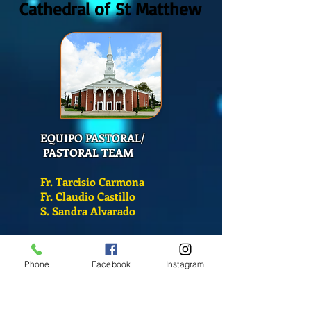
Cathedral of St Matthew
EQUIPO PASTORAL/
PASTORAL TEAM
Fr. Tarcisio Carmona
Fr. Claudio Castillo
S. Sandra Alvarado
Mass Schedule
Phone
Facebook
Instagram
Monday-Friday
12:00 pm
(Chapel)