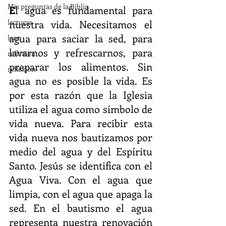
Mis preguntas de la Biblia
E
l agua es fundamental para 
lecturas
nuestra vida. Necesitamos el 
agua para saciar la sed, para 
lent
lavarnos y refrescarnos, para 
reflexion
preparar los alimentos. Sin 
reflexion
agua no es posible la vida. Es 
por esta razón que la Iglesia 
utiliza el agua como símbolo de 
vida nueva. Para recibir esta 
vida nueva nos bautizamos por 
medio del agua y del Espíritu 
Santo. Jesús se identifica con el 
Agua Viva. Con el agua que 
limpia, con el agua que apaga la 
sed. En el bautismo el agua 
representa nuestra renovación 