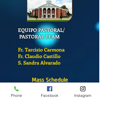
EQUIPO PASTORAL/
PASTORAL TEAM
Fr. Tarcisio Carmona
Fr. Claudio Castillo
S. Sandra Alvarado
Mass Schedule
Monday-Friday
Phone
Facebook
Instagram
12:00 pm
(Chapel)
Wednesday
12:00 pm
(Chapel)
7:00 pm
(Cathedral)
Saturday