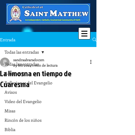
Entrada
Todas las entradas
sandraalvaradocsm
Todas las entradas
29 feb 2024
1 min de lectura
La limosna en tiempo de
Catequesis
Cuaresma
Reflexiones del Evangelio
Avisos
Video del Evangelio
Misas
Rincón de los niños
Biblia