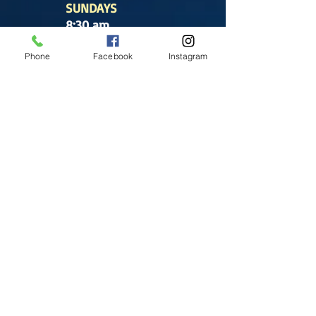
SUNDAYS
8:30 am
(Cathedral)
Phone
Facebook
Instagram
10:00 am
(Cathedral)
12:00 pm
(Cathedral)
2:00 pm
Cathedral.
English Mass
1:00 pm
(Chapel)
Office hours
Tuesday- Saturday
9:30 am - 5:30 pm