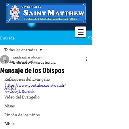
Entrada
Todas las entradas
sandraalvaradocsm
Todas las entradas
12 abr 2020
0 min de lectura
Mensaje de los Obispos
Catequesis
Reflexiones del Evangelio
https://www.youtube.com/watch?
Avisos
v=Co05UXu-uvk
Video del Evangelio
Misas
Rincón de los niños
Biblia