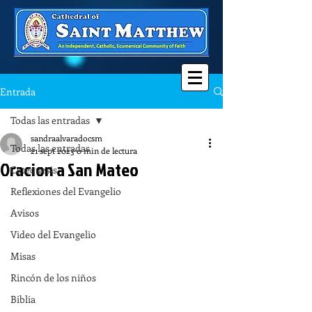
Entrada
Todas las entradas
sandraalvaradocsm
Todas las entradas
21 sept 2023
0 min de lectura
Oracion a San Mateo
Catequesis
Reflexiones del Evangelio
Avisos
Video del Evangelio
Misas
Rincón de los niños
Biblia