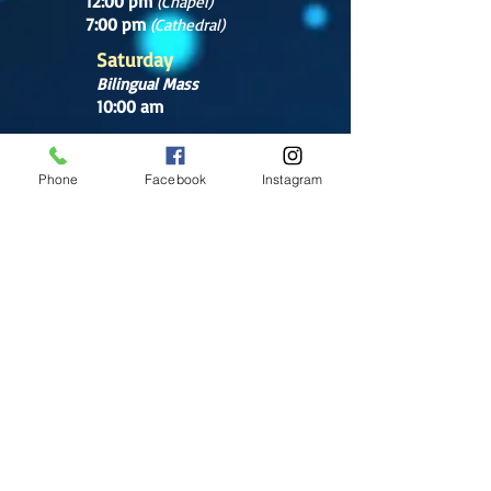
12:00 pm
(Chapel)
7:00 pm
(Cathedral)
Saturday
Bilingual Mass
10:00 am
SUNDAYS
8:30 am
Phone
Facebook
Instagram
(Cathedral)
10:00 am
(Cathedral)
12:00 pm
(Cathedral)
2:00 pm
Cathedral.
English Mass
1:00 pm
(Chapel)