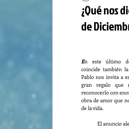
¿Qué nos di
de Diciemb
E
n este último do
coincide también l
Pablo nos invita a ex
gran regalo que 
reconocerlo con enor
obra de amor que no
de la vida.
              El anunci