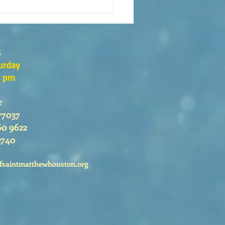
xión de la Palabra de Dios
go 26 de Julio, 2026
s
urday
0 pm
r
77037
60 9622
2740
fsaintmatthewhouston.org