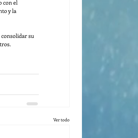
 con el 
to y la 
 consolidar su 
tros.
Ver todo