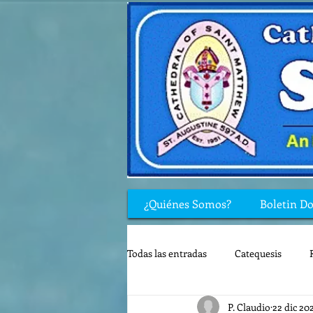
¿Quiénes Somos?
Boletin D
Todas las entradas
Catequesis
P. Claudio
22 dic 20
Rincón de los niños
Biblia