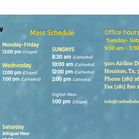
Reflexión de la Palabra de Dios,
Refle
Domingo 2 de Agosto 2026
Domin
w
Office hour
Mass Schedule
Tuesday- Sat
Monday-Friday
9:30 am - 5:3
SUNDAYS
12:00 pm
(Chapel)
8:30 am
(Cathedral)
9101 Airline D
10:00 am
Wednesday
(Cathedral)
Houston, Tx. 
12:00 pm
12:00 pm
(Cathedral)
(Chapel)
Phone (281) 2
2:00 pm
7:00 pm
(Cathedral)
Cathedral.
Fax (281) 820 
English Mass
1:00 pm
info@cathedralo
(Chapel)
Saturday
Bilingual Mass