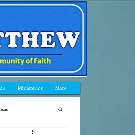
ión
Ministerios
More
isas
reflexion