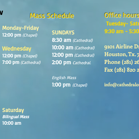
w
Office hour
Mass Schedule
Tuesday- Sat
Monday-Friday
9:30 am - 5:3
SUNDAYS
12:00 pm
(Chapel)
8:30 am
(Cathedral)
9101 Airline D
10:00 am
Wednesday
(Cathedral)
Houston, Tx. 
12:00 pm
12:00 pm
(Cathedral)
(Chapel)
Phone (281) 2
2:00 pm
7:00 pm
(Cathedral)
Cathedral.
Fax (281) 820 
English Mass
1:00 pm
info@cathedralo
(Chapel)
Saturday
Bilingual Mass
10:00 am