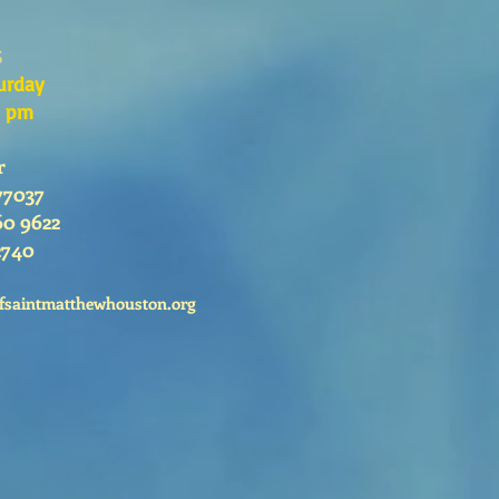
s
urday
0 pm
r
77037
60 9622
2740
fsaintmatthewhouston.org