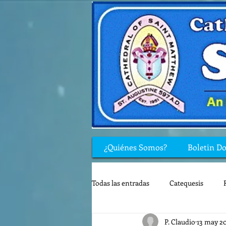
¿Quiénes Somos?
Boletin D
Todas las entradas
Catequesis
P. Claudio
13 may 2
Rincón de los niños
Biblia