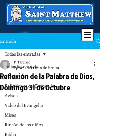
Entrada
Todas las entradas
P. Tarcisio
Todas las entradas
29 oct 2021
1 min de lectura
Reflexión de la Palabra de Dios,
Catequesis
Domingo 31 de Octubre
Reflexiones del Evangelio
Avisos
Video del Evangelio
Misas
Rincón de los niños
Biblia