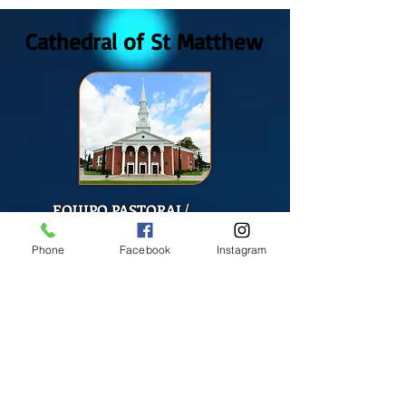
2026
Cathedral of St Matthew
EQUIPO PASTORAL/
PASTORAL TEAM
Phone
Facebook
Instagram
Fr. Tarcisio Carmona
Fr. Claudio Castillo
S. Sandra Alvarado
Mass Schedule
Monday-Friday