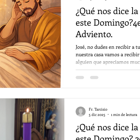
¿Qué nos dice la
este Domingo?4
Adviento.
José, no dudes en recibir a tu espos
nuestra casa vamos a recibir
alguien que apreciamos muc
para que encuentren un luga
cual puedan estar. El tiempo
precisamente eso, hemos es
corazón, nuestro hogar, nue
para recibir a nuestro Señor J
lugar? El evangelio de h
Fr. Tarcisio
5 dic 2025
1 min de lectura
¿Qué nos dice la
este Domingo? 