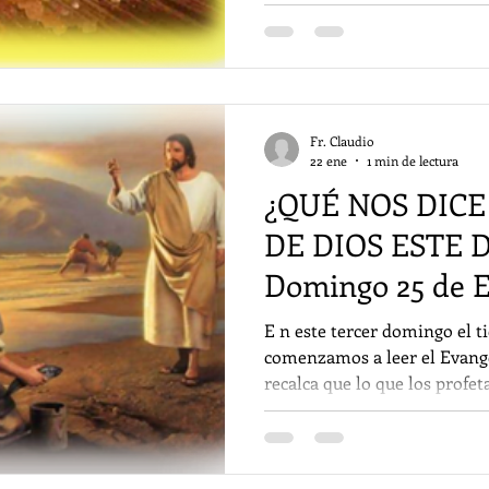
iluminen la vida diaria y den
protagonismo, sirviendo a l
Nuestra fe no debe ser tímid
a los fieles a ser una luz vis
ofrece esperanza, especial
necesitado de sentido. No ba
Fr. Claudio
22 ene
1 min de lectura
¿QUÉ NOS DICE
DE DIOS ESTE
Domingo 25 de E
E n este tercer domingo el 
comenzamos a leer el Evang
recalca que lo que los profe
con Jesús. En Galilea inicia 
Evangelio del Reino y el lla
materializado en la vocación
También este domingo coinci