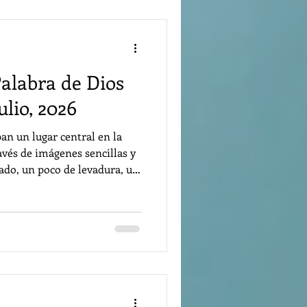
Palabra de Dios
lio, 2026
an un lugar central en la
ravés de imágenes sencillas y
do, un poco de levadura, un
preciosa), nos introduce en
eriosa. El Reino de Dios es
exige búsqueda, decisión y
el centro de la vida de
scípulos, a p