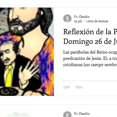
lecturas
lent
reflexion
reflexion
Fr. Claudio
25 jul
1 min de lectura
Reflexión de la 
Domingo 26 de Ju
Las parábolas del Reino ocup
predicación de Jesús. El, a t
cotidianas (un campo sembra
tesoro escondido, una perla 
una realidad superior y mist
una presencia dinámica que 
compromiso. Se convierte en 
quién lo encuentra. Las imágenes propuestas por El
Maestro nos invitan, como di
Fr. Claudio