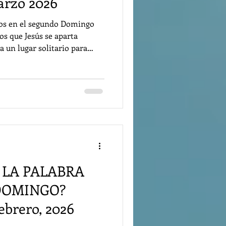
arzo 2026
 en el segundo Domingo
s que Jesús se aparta
 un lugar solitario para
ue ha comenzado la etapa
n; ha tomado el camino que
e será apresado, torturado y
). Pero teme que sus
os hechos y que al momento
or eso quiere instruirlos,
 LA PALABRA
 DOMINGO?
ebrero, 2026