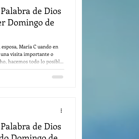
 Palabra de Dios
er Domingo de
a, María C uando en
 una visita importante o
ho, hacemos todo lo posible
r limpio y acogedor en el
 de Adviento es
tado preparando nuestro
stra comunidad parroquial
esucristo. ¿Ya está listo ese
oy nos habla de los miedos y
 Palabra de Dios
2do Domingo de