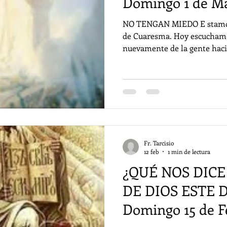
Domingo 1 de M
NO TENGAN MIEDO E stamos
de Cuaresma. Hoy escuchamo
nuevamente de la gente hacia
orar. Jesús se prepara, porq
más importante de su misió
lo conduce a Jerusalén, dond
condenado a muerte (Lc 9,22
discípulos no entiendan est
de la verdad lo dejen solo; p
prepararlos
Fr. Tarcisio
12 feb
1 min de lectura
¿QUÉ NOS DICE
DE DIOS ESTE
Domingo 15 de F