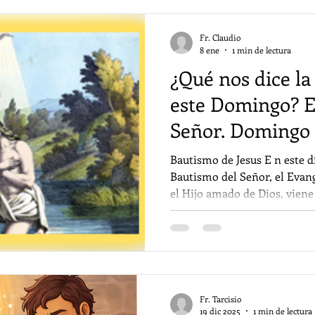
(Conversión de San Pablo), 
oración por la Unidad de los 
Fr. Claudio
8 ene
1 min de lectura
¿Qué nos dice la
este Domingo? E
Señor. Domingo 
2026
Bautismo de Jesus E n este d
Bautismo del Señor, el Evang
el Hijo amado de Dios, viene 
Padre, es decir: hacer viva e
y la justicia de Dios, que to
tenga en abundancia, ya que 
hombre viva. El profeta Isaías nos recuerda que se
manifestará toda justicia con
iluminará a todas las nacion
Fr. Tarcisio
19 dic 2025
1 min de lectura