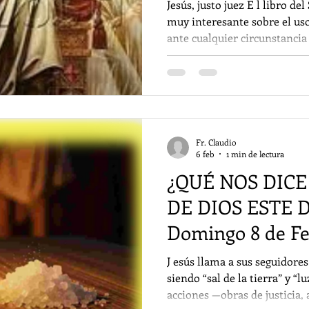
Jesús, justo juez E l libro de
muy interesante sobre el us
ante cualquier circunstancia
elegir entre lo bueno y lo ma
perjudica, etc. Podemos elegi
hagamos traerá consecuencia
pocas palabras nos invita a 
libertad y a decidir con sabiduría. Por su 
evangelio nos presenta una 
Fr. Claudio
6 feb
1 min de lectura
¿QUÉ NOS DICE
DE DIOS ESTE
Domingo 8 de Fe
J esús llama a sus seguidores
siendo “sal de la tierra” y “
acciones —obras de justicia,