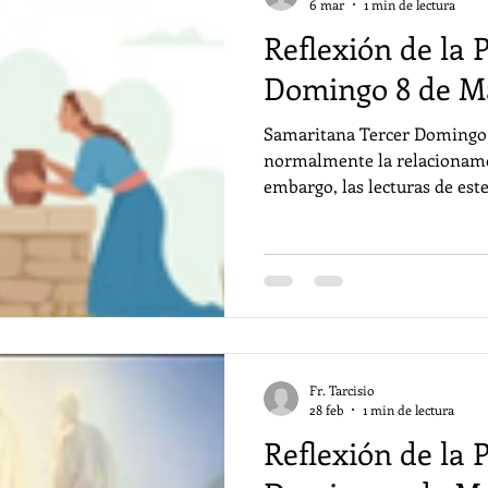
6 mar
1 min de lectura
Reflexión de la 
Domingo 8 de M
Samaritana Tercer Domingo de Cuar
normalmente la relacionamos
embargo, las lecturas de es
como este tiempo de prepara
nos hablan de manantiales 
Desde la roca golpeada por 
primera lectura hasta el dia
Samaritana en el Evangelio. Y junto con San Pablo
descubrimos que la iniciativ
Fr. Tarcisio
28 feb
1 min de lectura
Reflexión de la 