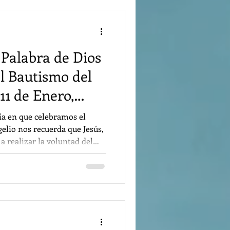
culminamos el Octavario de
cristianos. Se nos invita
 Palabra de Dios
l Bautismo del
11 de Enero,
ía en que celebramos el
elio nos recuerda que Jesús,
a realizar la voluntad del
ntre nosotros la misericordia
do ser humano tenga vida y la
la Gloria de Dios es que el
 verdad y la luz de Dios
es y a