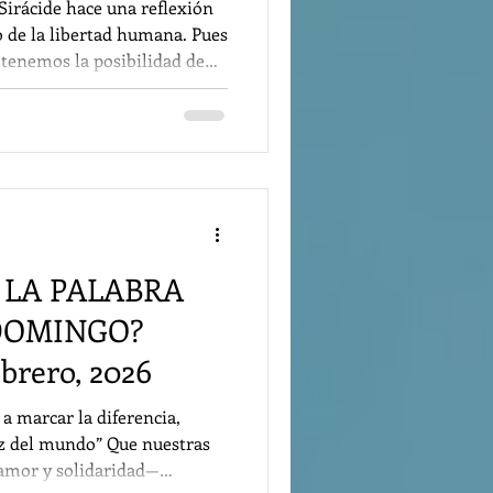
l Sirácide hace una reflexión
o de la libertad humana. Pues
 tenemos la posibilidad de
lo, lo que beneficia y
r, pero la elección que
s, para bien o para mal. En
hacer un buen uso de nuestra
parte el
relectura
 LA PALABRA
 DOMINGO?
brero, 2026
 a marcar la diferencia,
luz del mundo” Que nuestras
 amor y solidaridad—