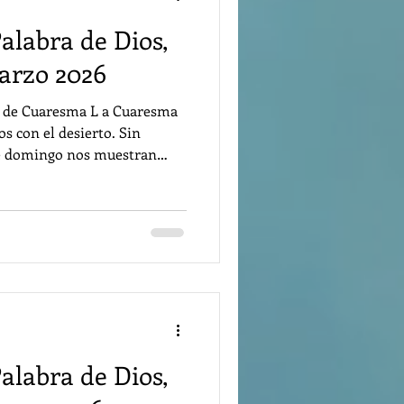
Palabra de Dios,
arzo 2026
esma L a Cuaresma
 con el desierto. Sin
te domingo nos muestran
ción para la Pascua también
inesperados o impensables.
Moises, que escuchamos en la
logo íntimo de Jesús con la
a de la salvación siempre
Palabra de Dios,