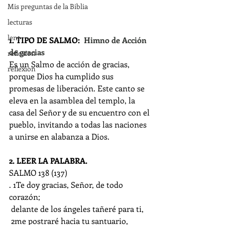
Mis preguntas de la Biblia
lecturas
lent
1. TIPO DE SALMO:  
Himno de Acción 
de gracias
reflexion
Es un Salmo de acción de gracias, 
reflexion
porque Dios ha cumplido sus 
promesas de liberación. Este canto se 
eleva en la asamblea del templo, la 
casa del Señor y de su encuentro con el 
pueblo, invitando a todas las naciones 
a unirse en alabanza a Dios.
2. LEER LA PALABRA. 
SALMO 138 (137)
. 1Te doy gracias, Señor, de todo 
corazón;
 delante de los ángeles tañeré para ti,
 2me postraré hacia tu santuario,