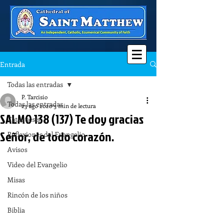
Entrada
Todas las entradas
P. Tarcisio
Todas las entradas
23 ago 2020
3 min de lectura
SALMO 138 (137) Te doy gracias
Catequesis
Señor, de todo corazón.
Reflexiones del Evangelio
Avisos
Video del Evangelio
Misas
Rincón de los niños
Biblia