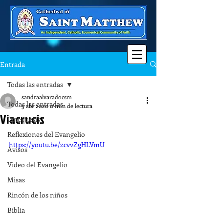
Entrada
Todas las entradas
sandraalvaradocsm
Todas las entradas
3 abr 2020
0 min de lectura
Viacrucis
Catequesis
Reflexiones del Evangelio
https://youtu.be/zcvvZgHLVmU
Avisos
Video del Evangelio
Misas
Rincón de los niños
Biblia