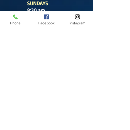
SUNDAYS
8:30 am
(Cathedral)
Phone
Facebook
Instagram
10:00 am
(Cathedral)
12:00 pm
(Cathedral)
2:00 pm
Cathedral.
English Mass
1:00 pm
(Chapel)
Office hours
Tuesday- Saturday
9:30 am - 5:30 pm