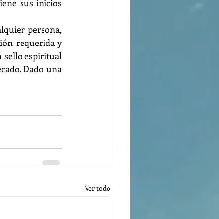
ene sus inicios 
lquier persona, 
ción requerida y 
sello espiritual 
ecado. Dado una 
Ver todo