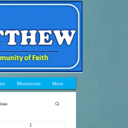
ión
Ministerios
More
isas
reflexion