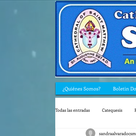
¿Quiénes Somos?
Boletin D
Todas las entradas
Catequesis
sandraalvaradocsm
Rincón de los niños
Biblia