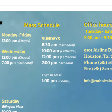
The m
REFLECTION OF THE WORD OF GOD,
Sunday August, 9th, 2026
w
Office hour
Mass Schedule
Tuesday- Sat
Monday-Friday
9:30 am - 5:3
SUNDAYS
12:00 pm
(Chapel)
8:30 am
(Cathedral)
9101 Airline D
10:00 am
Wednesday
(Cathedral)
Houston, Tx. 
12:00 pm
12:00 pm
(Cathedral)
(Chapel)
Phone (281) 2
2:00 pm
7:00 pm
(Cathedral)
Cathedral.
Fax (281) 820 
English Mass
1:00 pm
info@cathedralo
(Chapel)
Saturday
Bilingual Mass
10:00 am