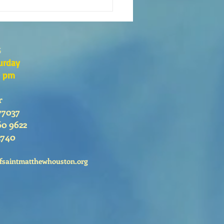
eaning of liturgical colors
s
urday
0 pm
r
77037
60 9622
2740
fsaintmatthewhouston.org