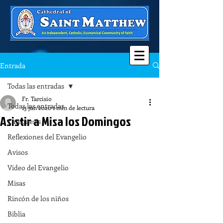
Entrada
Todas las entradas
Fr. Tarcisio
Todas las entradas
13 jun 2020
1 min de lectura
Asistir a Misa los Domingos
Catequesis
Reflexiones del Evangelio
Avisos
Video del Evangelio
Misas
Rincón de los niños
Biblia