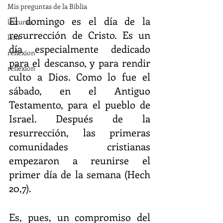
Mis preguntas de la Biblia
El domingo es el día de la 
lecturas
resurrección de Cristo. Es un 
lent
día especialmente dedicado 
reflexion
para el descanso, y para rendir 
reflexion
culto a Dios. Como lo fue el 
sábado, en el Antiguo 
Testamento, para el pueblo de 
Israel. Después de la 
resurrección, las primeras 
comunidades cristianas 
empezaron a reunirse el 
primer día de la semana (Hech 
20,7).
Es, pues, un compromiso del 