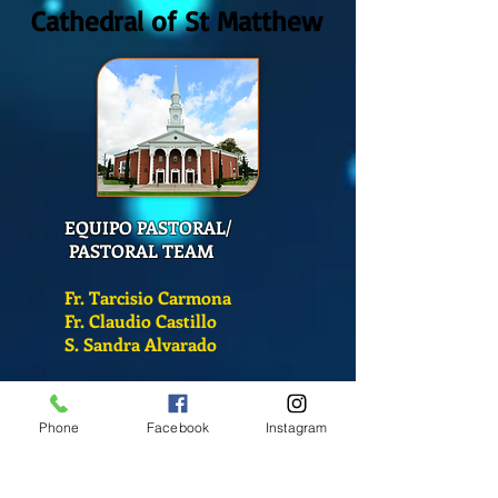
Cathedral of St Matthew
EQUIPO PASTORAL/
PASTORAL TEAM
Fr. Tarcisio Carmona
Fr. Claudio Castillo
S. Sandra Alvarado
Mass Schedule
Phone
Facebook
Instagram
Monday-Friday
12:00 pm
(Chapel)