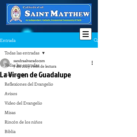
Entrada
Todas las entradas
sandraalvaradocsm
Todas las entradas
7 dic 2023
1 min de lectura
La Virgen de Guadalupe
Catequesis
Reflexiones del Evangelio
Avisos
Video del Evangelio
Misas
Rincón de los niños
Biblia