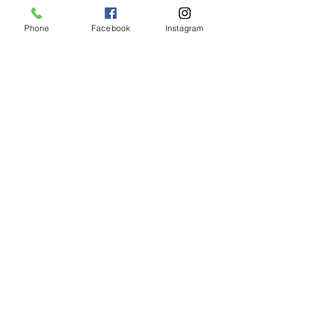
S. Sandra Alvarado
Phone
Facebook
Instagram
Mass Schedule
Monday-Friday
12:00 pm
(Chapel)
Wednesday
12:00 pm
(Chapel)
7:00 pm
(Cathedral)
Saturday
Bilingual Mass
10:00 am
SUNDAYS
8:30 am
(Cathedral)
10:00 am
(Cathedral)
12:00 pm