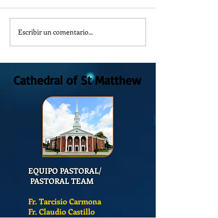
Escribir un comentario...
Reflexión de la Palabra de
Reflexión de la Pal
Dios, Domingo 2 de Agosto
Dios Domingo 26 de
2026
Cathedral of St Matthew
EQUIPO PASTORAL/
PASTORAL TEAM
Fr. Tarcisio Carmona
Fr. Claudio Castillo