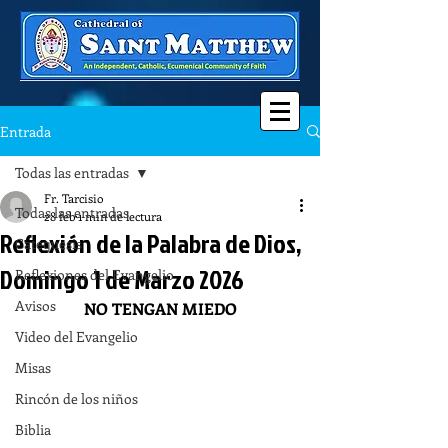
Entrada
Todas las entradas
Fr. Tarcisio
Todas las entradas
28 feb
1 min de lectura
Reflexión de la Palabra de Dios,
Catequesis
Domingo 1 de Marzo 2026
Reflexiones del Evangelio
Avisos
NO TENGAN MIEDO
Video del Evangelio
Misas
Rincón de los niños
Biblia